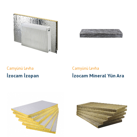
Levhası
Camyünü Levha
Camyünü Levha
İzocam İzopan
İzocam Mineral Yün Ara
Bölme Levhası