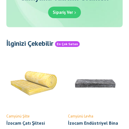
Sipariş Ver
İlginizi Çekebilir
En Çok Satan
Camyünü Şilte
Camyünü Levha
İzocam Çatı Şiltesi
İzocam Endüstriyel Bina