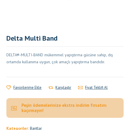
Delta Multi Band
DELTA®-MULTI-BAND mükemmel yapıştırma gücüne sahip, dış
ortamda kullanıma uygun, çok amaçlı yapıştırma bandıdır.
Favorilerime Ekle
Karşılaştır
Fiyat Teklifi Al
Peşin ödemelerinize ekstra indirim fırsatını
kaçırmayın!
Kategoriler:
Bantlar