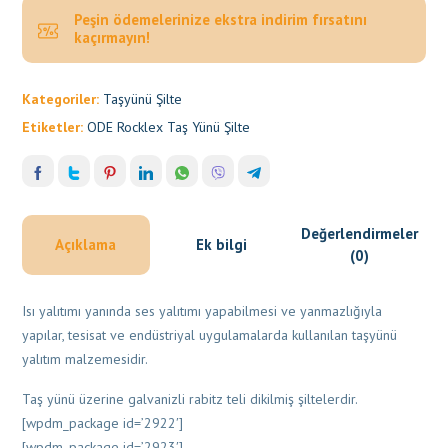
Peşin ödemelerinize ekstra indirim fırsatını
kaçırmayın!
Kategoriler:
Taşyünü Şilte
Etiketler:
ODE Rocklex Taş Yünü Şilte
Değerlendirmeler
Açıklama
Ek bilgi
(0)
Isı yalıtımı yanında ses yalıtımı yapabilmesi ve yanmazlığıyla
yapılar, tesisat ve endüstriyal uygulamalarda kullanılan taşyünü
yalıtım malzemesidir.
Taş yünü üzerine galvanizli rabitz teli dikilmiş şiltelerdir.
[wpdm_package id=’2922′]
[wpdm_package id=’2923′]