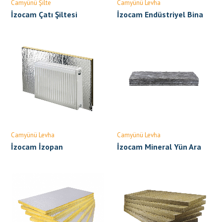
Camyünü Şilte
Camyünü Levha
İzocam Çatı Şiltesi
İzocam Endüstriyel Bina
Levhası
Camyünü Levha
Camyünü Levha
İzocam İzopan
İzocam Mineral Yün Ara
Bölme Levhası