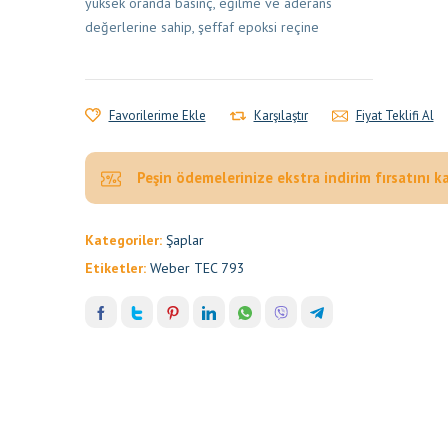
yüksek oranda basınç, eğilme ve aderans
değerlerine sahip, şeffaf epoksi reçine
Favorilerime Ekle
Karşılaştır
Fiyat Teklifi Al
Peşin ödemelerinize ekstra indirim fırsatını k
Kategoriler:
Şaplar
Etiketler:
Weber TEC 793