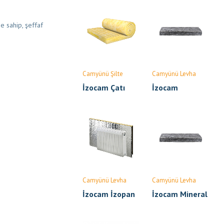
 sahip, şeffaf
Camyünü Şilte
Camyünü Levha
İzocam Çatı
İzocam
Şiltesi
Endüstriyel
Bina Levhası
Camyünü Levha
Camyünü Levha
İzocam İzopan
İzocam Mineral
Yün Ara Bölme
Levhası