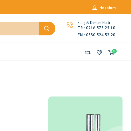
Hesabım
Satış & Destek Hattı
TR : 0216 575 25 10
EN : 0530 524 52 20
0