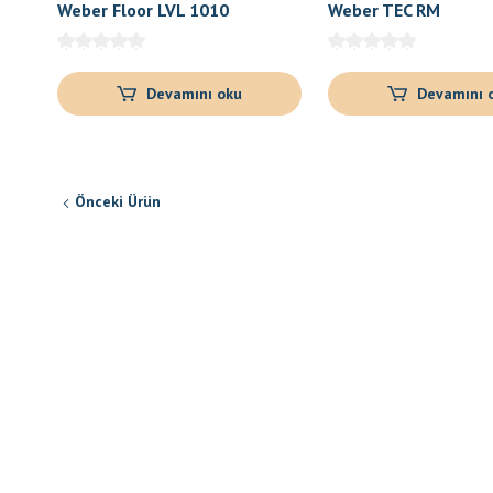
Weber Floor LVL 1010
Weber TEC RM
Devamını oku
Devamını 
Önceki Ürün