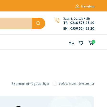
Hesabım
Satış & Destek Hattı
TR : 0216 575 25 10
EN : 0530 524 52 20
0
En
Sadece indirimdeki ürünler
8 sonucun tümü gösteriliyor
çok
oy
alana