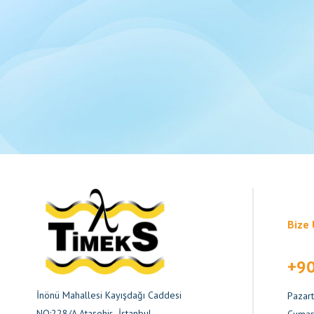
Bize 
+90
İnönü Mahallesi Kayışdağı Caddesi
Pazart
NO:228/A Ataşehir- İstanbul
Cumart