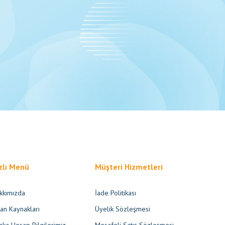
zlı Menü
Müşteri Hizmetleri
kkımızda
İade Politikası
san Kaynakları
Üyelik Sözleşmesi
nka Hesap Bilgilerimiz
Mesafeli Satış Sözleşmesi