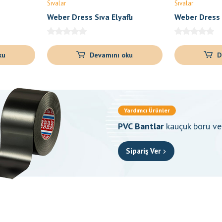
Sıvalar
Sıvalar
Weber Dress Sıva Elyaflı
Weber Dress 
ku
Devamını oku
D
Yardımcı Ürünler
PVC Bantlar
kauçuk boru ve 
Sipariş Ver