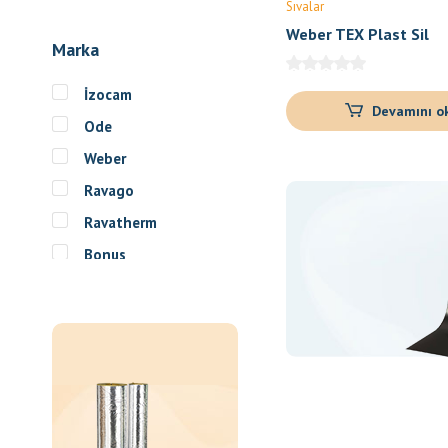
Sıvalar
Weber TEX Plast Sil
Marka
İzocam
Devamını o
Ode
Weber
Ravago
Ravatherm
Bonus
Rigips
Delta
Tyvek
Soudal
Bostik
Spstar