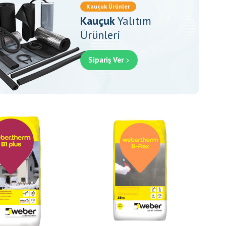
göre
Kauçuk Ürünler
sıralandı
Kauçuk
Yalıtım
Ürünleri
Sipariş Ver