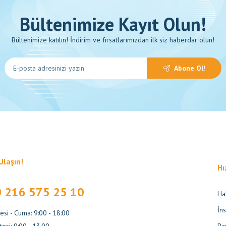
Bültenimize Kayıt Olun!
Bültenimize katılın! İndirim ve fırsatlarımızdan ilk siz haberdar olun!
Abone Ol!
Ulaşın!
Hı
 216 575 25 10
Ha
İn
esi - Cuma: 9:00 - 18:00
esi: 9:00 - 13:00
Ba