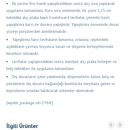
Ek yerine fire bandı yapıştırıldıktan sonra alçı sıva yapılarak
uygulama tamamlanır. Kuru sıva sisteminde, bir yüzü 1,25 cm
kalınlıkta alçı plaka kaplı Foamboard levhalar, çimento bazlı
yapıştırma harcı ile duvara yapıştırılır. Yapıştırma öncesinde duvar
yüzeyi pürüzlerden arındırılmalıdır.
Yapıştırma harcı levhaların kenarına, ortasına, cephedeki
açıklıkların çevresi boyunca, tavan ve döşeme birleşimlerinde
kesintisiz olmalıdır.
Levhalar yapıştırıldıktan sonra standart alçı plaka birleşim ve
bitiş teknikleri ile uygulama tamamlanır.
Dış duvarların içten yalıtımında, döşemelerin, kolon, kiriş ve
perdelerin dış duvara bağlandığı kısımlarda meydana gelen ısı
köprülerini ortadan kaldıracak önlemler alınmalıdır.
[wpdm_package id=’2764′]
İlgili Ürünler