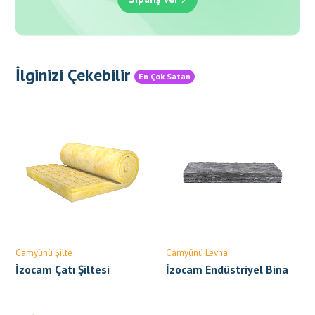
İlginizi Çekebilir
En Çok Satan
Camyünü Şilte
Camyünü Levha
İzocam Çatı Şiltesi
İzocam Endüstriyel Bina
Levhası