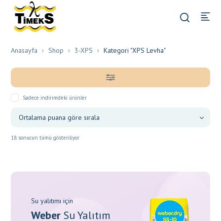
Anasayfa
Shop
3-XPS
Kategori "XPS Levha"
Sadece indirimdeki ürünler
En
18 sonucun tümü gösteriliyor
çok
oy
alana
göre
Su yalıtımı için
sıralandı
Weber
Su Yalıtım