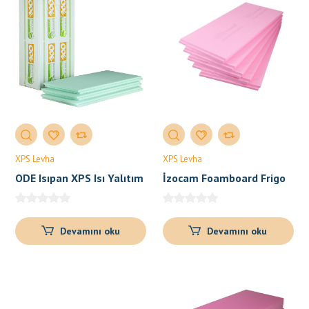
XPS Levha
XPS Levha
ODE Isıpan XPS Isı Yalıtım
İzocam Foamboard Frigo
Levhası
Devamını oku
Devamını oku