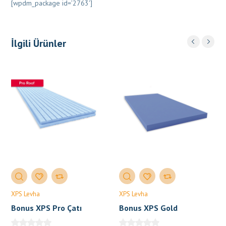
[wpdm_package id=’2763′]
İlgili Ürünler
XPS Levha
XPS Levha
Bonus XPS Pro Çatı
Bonus XPS Gold