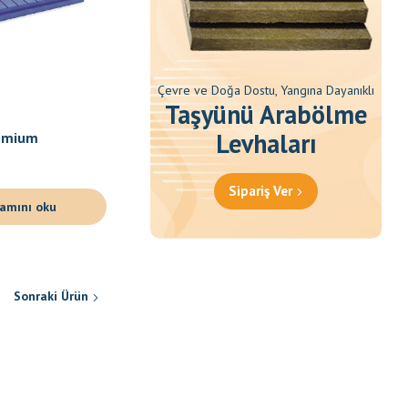
Çevre ve Doğa Dostu, Yangına Dayanıklı
Taşyünü Arabölme
XPS Levha
Levhaları
emium
Bonus XPS Plus
Sipariş Ver
amını oku
Devamını oku
Sonraki Ürün