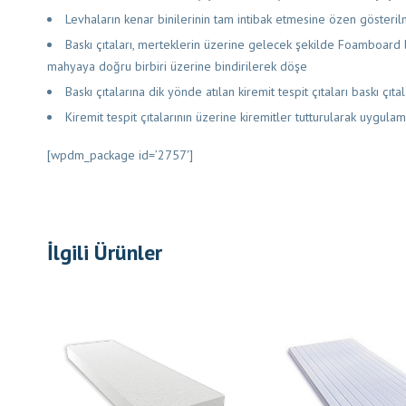
Levhaların kenar binilerinin tam intibak etmesine özen gösteril
Baskı çıtaları, merteklerin üzerine gelecek şekilde Foamboard l
mahyaya doğru birbiri üzerine bindirilerek döşe
Baskı çıtalarına dik yönde atılan kiremit tespit çıtaları baskı çıtal
Kiremit tespit çıtalarının üzerine kiremitler tutturularak uygula
[wpdm_package id=’2757′]
İlgili Ürünler