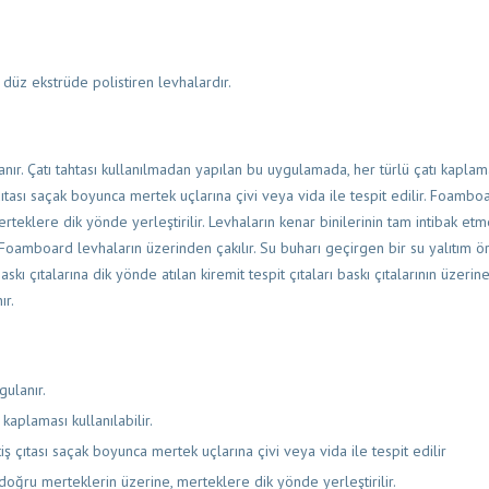
yi düz ekstrüde polistiren levhalardır.
r. Çatı tahtası kullanılmadan yapılan bu uygulamada, her türlü çatı kaplaması
ş çıtası saçak boyunca mertek uçlarına çivi veya vida ile tespit edilir. Foamboa
eklere dik yönde yerleştirilir. Levhaların kenar binilerinin tam intibak et
 Foamboard levhaların üzerinden çakılır. Su buharı geçirgen bir su yalıtım ör
 çıtalarına dik yönde atılan kiremit tespit çıtaları baskı çıtalarının üzerine 
ır.
gulanır.
kaplaması kullanılabilir.
itiş çıtası saçak boyunca mertek uçlarına çivi veya vida ile tespit edilir
ğru merteklerin üzerine, merteklere dik yönde yerleştirilir.