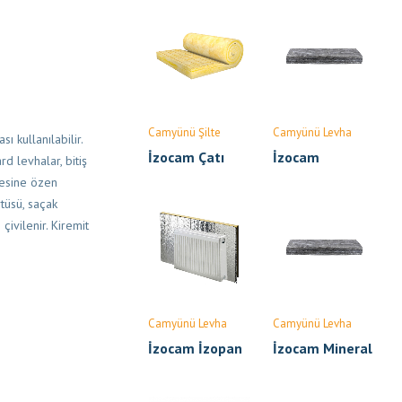
Camyünü Şilte
Camyünü Levha
 kullanılabilir.
İzocam Çatı
İzocam
rd levhalar, bitiş
Şiltesi
Endüstriyel
mesine özen
Bina Levhası
tüsü, saçak
çivilenir. Kiremit
Camyünü Levha
Camyünü Levha
İzocam İzopan
İzocam Mineral
Yün Ara Bölme
Levhası