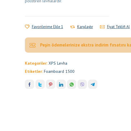
polistiren levhalardır.
Favorilerime Ekle 1
Karşılaştır
Fiyat Teklifi Al
Peşin ödemelerinize ekstra indirim fırsatını k
Kategoriler:
XPS Levha
Etiketler:
Foamboard 1500