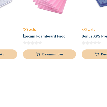
XPS Levha
XPS Levha
İzocam Foamboard Frigo
Bonus XPS Pr
oku
Devamını oku
Dev