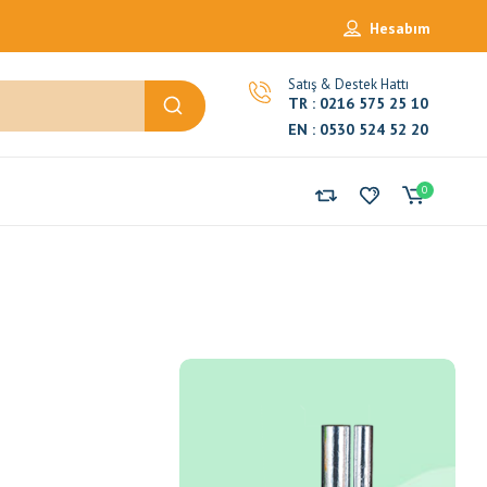
Hesabım
Satış & Destek Hattı
TR : 0216 575 25 10
EN : 0530 524 52 20
0