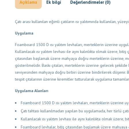
Açıklama
Ek bilgi
Değerlendirmeler (0)
Çatı arası kullanılan eğimli çatıların ısı yalıtımında kullanılan, yüze
Uygulama
Foamboard 1500 D ısı yalıtım levhaları, merteklerin üzerine uygulanı
Kullanılacak ısı yalıtım levhası ile aynı kalınlıkta olmak üzere, biti
çıtasından başlamak üzere mahyaya doğru merteklerin üzerine, mert
gösterilmelidir. Baskı çıtaları, merteklerin üzerine gelecek şekilde
seviyesinden mahyaya doğru birbiri üzerine bindirilerek döşenir. Baskı
tespit çıtalarının üzerine kiremitler tutturularak uygulama tamamlan
Uygulama Alanları
Foamboard 1500 D ısı yalıtım levhaları, merteklerin üzerine uy
Çatı tahtası kullanılmadan yapılan bu uygulamada, her türlü çatı 
Kullanılacak ısı yalıtım levhası ile aynı kalınlıkta olmak üzere, b
Foamboard levhalar, bitiş çıtasından başlamak üzere mahyaya do