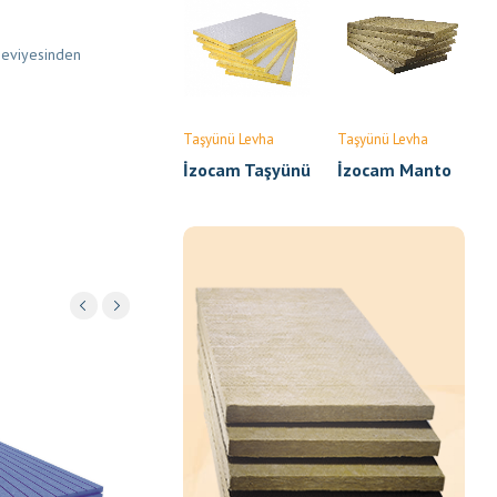
 seviyesinden
Taşyünü Levha
Taşyünü Levha
İzocam Taşyünü
İzocam Manto
Klima Levhası
Taşyünü